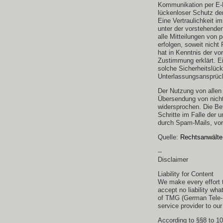
Kommunikation per E-M
lückenloser Schutz der
Eine Vertraulichkeit i
unter der vorstehende
alle Mitteilungen von
erfolgen, soweit nicht 
hat in Kenntnis der vo
Zustimmung erklärt. Ei
solche Sicherheitslüc
Unterlassungsansprüc
Der Nutzung von allen 
Übersendung von nicht
widersprochen. Die Bet
Schritte im Falle der
durch Spam-Mails, vor
Quelle:
Rechtsanwälte 
--
Disclaimer
Liability for Content
We make every effort t
accept no liability wha
of TMG (German Tele-Me
service provider to o
According to §§8 to 10