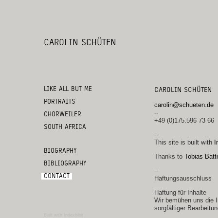
CAROLIN SCHÜTEN
LIKE ALL BUT ME
CAROLIN SCHÜTEN
PORTRAITS
carolin@schueten.de
--
CHORWEILER
+49 (0)175.596 73 66
SOUTH AFRICA
--
This site is built with
I
BIOGRAPHY
Thanks to
Tobias Batt
BIBLIOGRAPHY
--
CONTACT
Haftungsausschluss
Haftung für Inhalte
Wir bemühen uns die In
sorgfältiger Bearbeitu
Built with Indexhibit