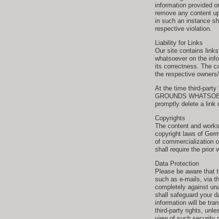
information provided o
remove any content upo
in such an instance s
respective violation.
Liability for Links
Our site contains link
whatsoever on the inf
its correctness. The co
the respective owners/
At the time third-part
GROUNDS WHATSOEVER o
promptly delete a link
Copyrights
The content and works
copyright laws of Germ
of commercialization o
shall require the prior 
Data Protection
Please be aware that th
such as e-mails, via t
completely against una
shall safeguard your dat
information will be tran
third-party rights, unl
view of such security r