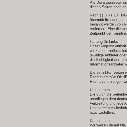
Als Diensteanbieter s
diesen Seiten nach de
Nach §§ 8 bis 10 TMG s
übermittelte oder ges
bekannt werden von Re
entfernen. Eine diesb
Zeitpunkt der Kenntni
Haftung für Links
Unser Angebot enthält 
wir keinen Einfluss hab
jeweilige Anbieter oder
die Richtigkeit der In
Informationsanbieter 
Die verlinkten Seiten 
Rechtsverstöße OHNE
Rechtsverletzungen we
Urheberrecht
Die durch die Seitenbe
unterliegen dem deutsc
Verbreitung und jede 
Urheberrechtes bedürfe
bzw. Erstellers.
Datenschutz
Wir weisen darauf hin,